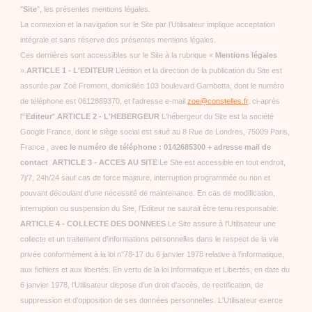
"
Site
", les présentes mentions légales.
La connexion et la navigation sur le Site par l’Utilisateur implique acceptation
intégrale et sans réserve des présentes mentions légales.
Ces dernières sont accessibles sur le Site à la rubrique «
Mentions légales
».
ARTICLE 1 - L'EDITEUR
L’édition et la direction de la publication du Site est
assurée par Zoé Fromont, domiciliée 103 boulevard Gambetta, dont le numéro
de téléphone est 0612889370, et l'adresse e-mail
zoe@constelles.fr
. ci-après
l'"
Editeur
".
ARTICLE 2 - L'HEBERGEUR
L'hébergeur du Site est la société
Google France, dont le siège social est situé au 8 Rue de Londres, 75009 Paris,
France , av
ec le numéro de téléphone : 0142685300 + adresse mail de
contact ARTICLE 3 - ACCES AU SITE
Le Site est accessible en tout endroit,
7j/7, 24h/24 sauf cas de force majeure, interruption programmée ou non et
pouvant découlant d’une nécessité de maintenance. En cas de modification,
interruption ou suspension du Site, l'Editeur ne saurait être tenu responsable.
ARTICLE 4 - COLLECTE DES DONNEES
Le Site assure à l'Utilisateur une
collecte et un traitement d'informations personnelles dans le respect de la vie
privée conformément à la loi n°78-17 du 6 janvier 1978 relative à l'informatique,
aux fichiers et aux libertés. En vertu de la loi Informatique et Libertés, en date du
6 janvier 1978, l'Utilisateur dispose d'un droit d'accès, de rectification, de
suppression et d'opposition de ses données personnelles. L'Utilisateur exerce