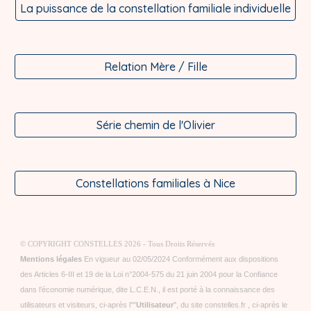
La puissance de la constellation familiale individuelle
Relation Mère / Fille
Série chemin de l'Olivier
Constellations familiales à Nice
© COPYRIGHT CONSTELLES 2026 - Tous Droits Réservés
Mentions légales
En vigueur au 02/05/2024 Conformément aux dispositions
des Articles 6-III et 19 de la Loi n°2004-575 du 21 juin 2004 pour la Confiance
dans l’économie numérique, dite L.C.E.N., il est porté à la connaissance des
utilisateurs et visiteurs, ci-après l""
Utilisateur
", du site constelles.fr , ci-après le